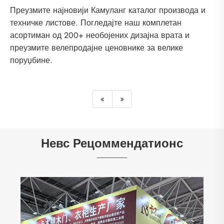
Преузмите најновији Камуланг каталог производа и
техничке листове. Погледајте наш комплетан
асортиман од 200+ необојених дизајна врата и
преузмите велепродајне ценовнике за велике
поруџбине.
«
»
Невс Рецоммендатионс