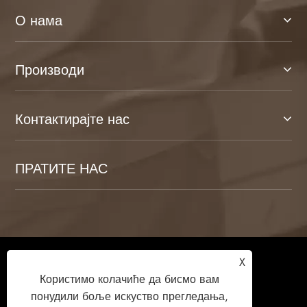
О нама
Производи
Контактирајте нас
ПРАТИТЕ НАС
Ауторско право © 2026 Веифанг Камуланг
X
Хоме Тецхнологи Цо., Лтд. Сва права
Користимо колачиће да бисмо вам
задржана.
понудили боље искуство прегледања,