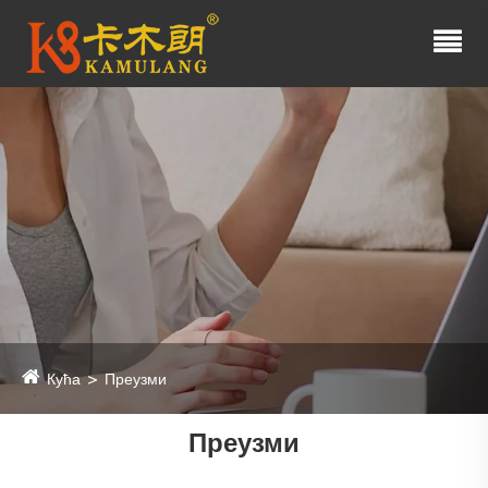
Кућа
Преузми
Преузми