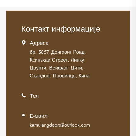
Контакт информације
Адреса

бр. 5857, Донгхонг Роад,
Ксинзхаи Стреет, Линку
Цоунти, Веифанг Цити,
Схандонг Провинце, Кина
Тел

Е-маил

kamulangdoors@outlook.com