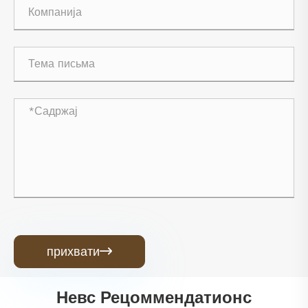
прихвати

Невс Рецоммендатионс