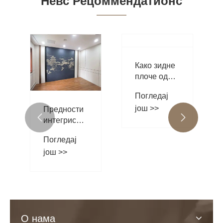
Невс Рецоммендатионс
Предности


интегрисаних
Како зидне
зидних
плоче од
Погледај
панела од
карбонских
још >>
угљеничних
Погледај
влакана
кристала од
још >>
трансформишу
бамбусових
модерне
дрвених
ентеријере?
влакана
О нама