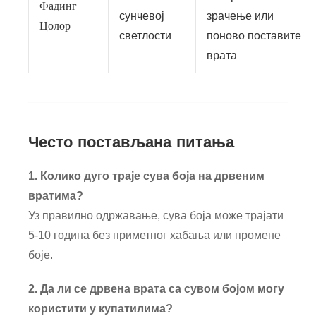
Фадинг
сунчевој
зрачење или
Цолор
светлости
поново поставите
врата
Често постављана питања
1. Колико дуго траје сува боја на дрвеним
вратима?
Уз правилно одржавање, сува боја може трајати
5-10 година без приметног хабања или промене
боје.
2. Да ли се дрвена врата са сувом бојом могу
користити у купатилима?