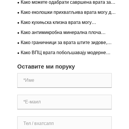
Како можете одабрати савршена врата за
спаваћу собу?
Како еколошки прихватљива врата могу да
трансформишу ваш дом?
Како кухињска клизна врата могу
трансформисати ваш простор и побољшати
Како антимикробна минерална плоча
свакодневни живот?
побољшава хигијену и издржљивост у
Како граничници за врата штите зидове,
модерним зградама?
побољшавају безбедност и продужавају
Како ВПЦ врата побољшавају модерне
животни век врата?
домове и комерцијалне просторе?
Оставите ми поруку