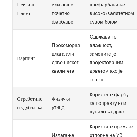
Пеелинг
или лоше
префарбавање
Паинт
почетно
висококвалитетном
фарбање
сувом бојом
Одржавајте
Прекомерна
влажност,
влага или
замените је
Варпинг
дрво ниског
пројектованим
квалитета
дрветом ако је
тешко
Користите фарбу
Огреботине
Физички
за поправку или
и удубљења
утицај
пунило за дрво
Користите премазе
Излагање
отпорне на УВ