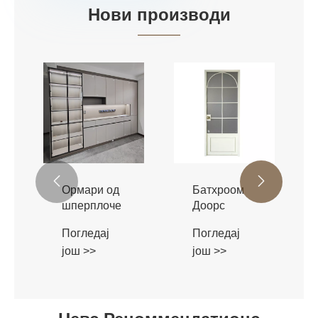
Нови производи


Ормари од
Батхроом
шперплоче
Доорс
Погледај
Погледај
још >>
још >>