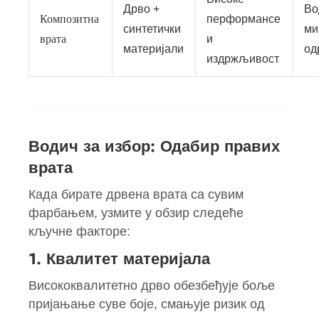
Дрво +
Во
Композитна
перформансе
синтетички
ми
врата
и
материјали
од
издржљивост
Водич за избор: Одабир правих
врата
Када бирате дрвена врата са сувим
фарбањем, узмите у обзир следеће
кључне факторе:
1. Квалитет материјала
Висококвалитетно дрво обезбеђује боље
пријањање суве боје, смањује ризик од