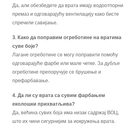
Да, али обезбедите да врата имају водоотпорни
премаз и одговарајућу вентилацију како бисте
спречили савијање.
3. Како да поправим огреботине на вратима
суве боје?
Лагане огреботине се могу поправити помоћу
одговарајуће фарбе или мале четке. За дубље
огреботине препоручује се брушење и
префарбавање.
4. Да ли су врата са сувим фарбањем
еколошки прихватљива?
Да, већина сувих боја има низак садржај ВОЦ,
што их чини сигурнијим за и
окружења врата.