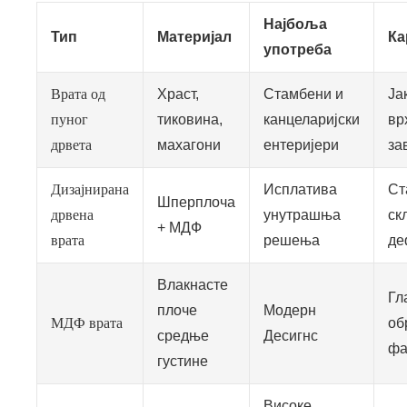
Најбоља
Тип
Материјал
Ка
употреба
Врата од
Храст,
Стамбени и
Ја
пуног
тиковина,
канцеларијски
вр
дрвета
махагони
ентеријери
за
Дизајнирана
Исплатива
Ст
Шперплоча
дрвена
унутрашња
ск
+ МДФ
врата
решења
де
Влакнасте
Гл
плоче
Модерн
МДФ врата
об
средње
Десигнс
фа
густине
Високе