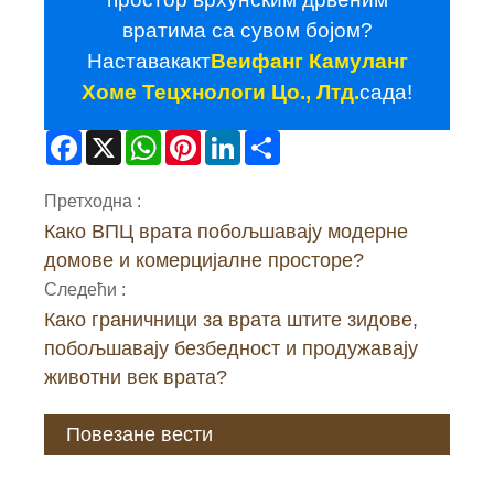
вратима са сувом бојом?
Наставак
акт
Веифанг Камуланг
Хоме Тецхнологи Цо., Лтд.
сада!
Facebook
X
WhatsApp
Pinterest
LinkedIn
Share
Претходна :
Како ВПЦ врата побољшавају модерне
домове и комерцијалне просторе?
Следећи :
Како граничници за врата штите зидове,
побољшавају безбедност и продужавају
животни век врата?
Повезане вести