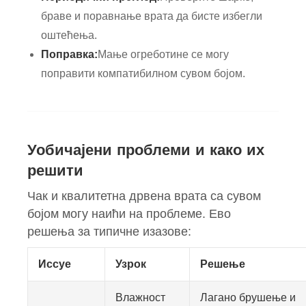
браве и поравнање врата да бисте избегли
оштећења.
Поправка:
Мање огреботине се могу
поправити компатибилном сувом бојом.
Уобичајени проблеми и како их
решити
Чак и квалитетна дрвена врата са сувом
бојом могу наићи на проблеме. Ево
решења за типичне изазове:
Иссуе
Узрок
Решење
Влажност
Лагано брушење и