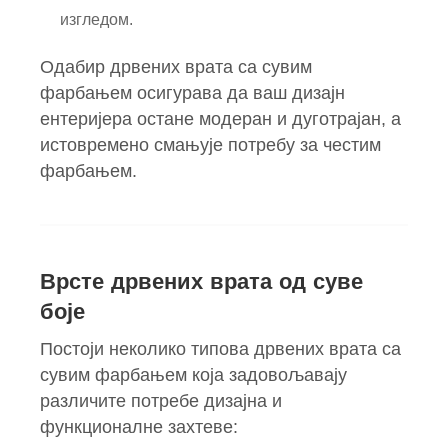
изгледом.
Одабир дрвених врата са сувим
фарбањем осигурава да ваш дизајн
ентеријера остане модеран и дуготрајан, а
истовремено смањује потребу за честим
фарбањем.
Врсте дрвених врата од суве
боје
Постоји неколико типова дрвених врата са
сувим фарбањем која задовољавају
различите потребе дизајна и
функционалне захтеве: