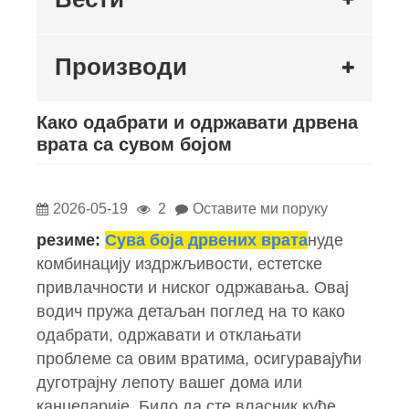
Производи
Како одабрати и одржавати дрвена
врата са сувом бојом
2026-05-19
2
Оставите ми поруку
резиме:
Сува боја дрвених врата
нуде
комбинацију издржљивости, естетске
привлачности и ниског одржавања. Овај
водич пружа детаљан поглед на то како
одабрати, одржавати и отклањати
проблеме са овим вратима, осигуравајући
дуготрајну лепоту вашег дома или
канцеларије. Било да сте власник куће,