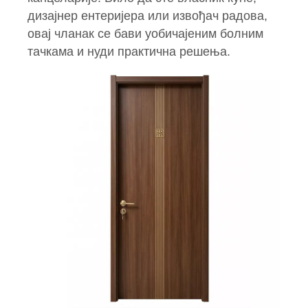
дизајнер ентеријера или извођач радова,
овај чланак се бави уобичајеним болним
тачкама и нуди практична решења.