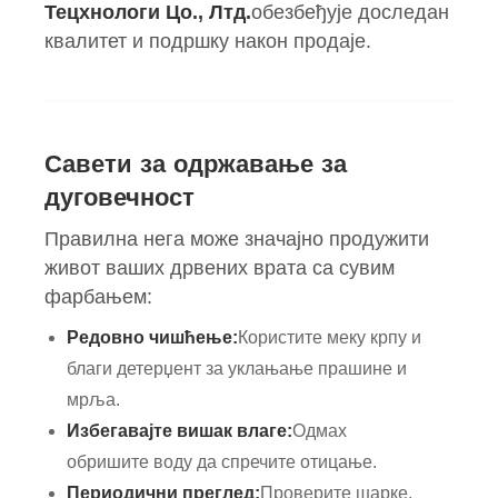
Тецхнологи Цо., Лтд.
обезбеђује доследан
квалитет и подршку након продаје.
Савети за одржавање за
дуговечност
Правилна нега може значајно продужити
живот ваших дрвених врата са сувим
фарбањем:
Редовно чишћење:
Користите меку крпу и
благи детерџент за уклањање прашине и
мрља.
Избегавајте вишак влаге:
Одмах
обришите воду да спречите отицање.
Периодични преглед:
Проверите шарке,