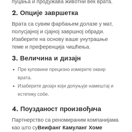
пуцања и продужава животни век врата.
2. Опције завршетка
Врата са сувим фарбањем долазе у мат,
полусјајној и сјајној завршној обради.
Изаберите на основу ваше унутрашње
теме и преференција чишћења.
3. Величина и дизајн
Пре куповине прецизно измерите оквир
врата.
Изаберите дизајн који допуњује намештај и
естетику собе.
4. Поузданост произвођача
Партнерство са реномираним компанијама
као што су
Веифанг Камуланг Хоме