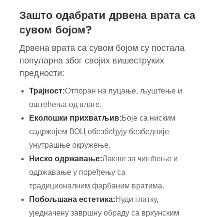
Зашто одабрати дрвена врата са
сувом бојом?
Дрвена врата са сувом бојом су постала
популарна због својих вишеструких
предности:
Трајност:
Отпоран на пуцање, љуштење и
оштећења од влаге.
Еколошки прихватљив:
Боје са ниским
садржајем ВОЦ обезбеђују безбедније
унутрашње окружење.
Ниско одржавање:
Лакше за чишћење и
одржавање у поређењу са
традиционалним фарбаним вратима.
Побољшана естетика:
Нуди глатку,
уједначену завршну обраду са врхунским