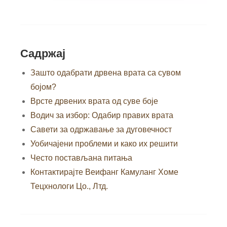
Садржај
Зашто одабрати дрвена врата са сувом
бојом?
Врсте дрвених врата од суве боје
Водич за избор: Одабир правих врата
Савети за одржавање за дуговечност
Уобичајени проблеми и како их решити
Често постављана питања
Контактирајте Веифанг Камуланг Хоме
Тецхнологи Цо., Лтд.