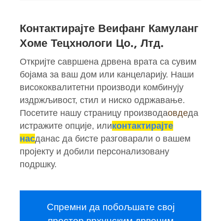
Контактирајте Веифанг Камуланг
Хоме Тецхнологи Цо., Лтд.
Откријте савршена дрвена врата са сувим
бојама за ваш дом или канцеларију. Наши
висококвалитетни производи комбинују
издржљивост, стил и ниско одржавање.
Посетите нашу страницу производа
овде
да
истражите опције, или
контактирајте
нас
данас да бисте разговарали о вашем
пројекту и добили персонализовану
подршку.
Спремни да побољшате свој
простор врхунским дрвеним