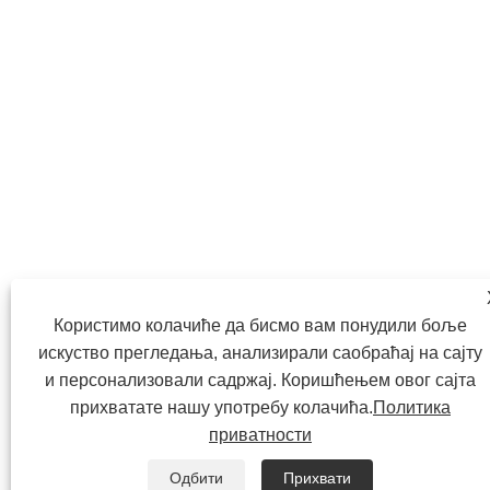
Користимо колачиће да бисмо вам понудили боље
искуство прегледања, анализирали саобраћај на сајту
и персонализовали садржај. Коришћењем овог сајта
прихватате нашу употребу колачића.
Политика
приватности


Одбити
Прихвати