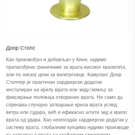
Доор Стопс
Као произвођач и добављач у Кини, нудимо
прилагођене граничнике за врата високог квалитета,
али по ниској цени за велетрговце. Камуланг Доор
Стоппер је практичан хардверски додатак
инсталиран на крилу врата или зиду/земљу за
фиксирање положаја отворених врата. Не само да
спречава случајно затварање крила врата услед
ветра или судара, већ и ефикасно штити зид и крило
врата од удара. Као неопходан хардверски додатак у
систему врата, глобалним купцима нудимо производе
за затварање врата са стабилном структуром,