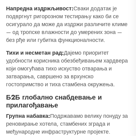
Напредна издржљивост:
Сваки додатак је
подвргнут ригорозном тестирању како би се
осигурало да може да издржи различите климе
— од тропске влажности до умерених зона —
без рђе или губитка функционалности.
Тихи и несметан рад:
Дајемо приоритет
удобности корисника обезбеђивањем хардвера
који омогућава тихо искуство отварања и
затварања, савршено за врхунско
гостопримство и тиха стамбена окружења.
Б2Б глобално снабдевање и
прилагођавање
Групна набавка:
Подржавамо велику понуду за
реновирање хотела, стамбених зграда и
међународне инфраструктурне пројекте.