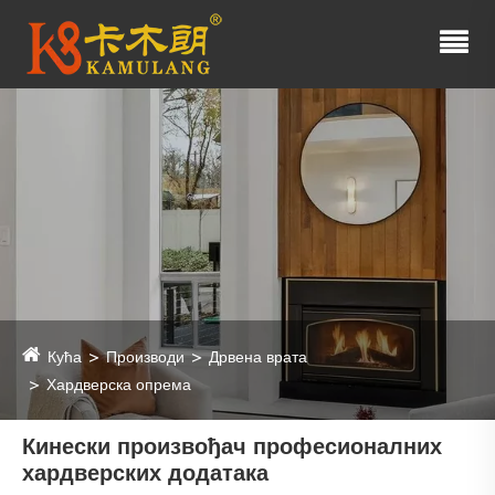
Кућа
Производи
Дрвена врата
Хардверска опрема
Кинески произвођач професионалних
хардверских додатака