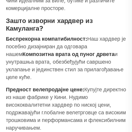
чини идеалним за виле, бутике и различите
комерцијалне просторе.
Зашто изворни хардвер из
Камуланга?
Беспрекорна компатибилност:
Наш хардвер је
посебно дизајниран да одговара
нашем
Композитна врата од пуног дрвета
и
унутрашња врата, обезбеђујући савршено
уклапање и јединствен стил за прилагођавање
целе куће.
Предност велепродајне цене:
Купујте директно
из наше фабрике у Кини. Нудимо
висококвалитетни хардвер по ниској цени,
подржавајући глобалне велетрговце са високим
трошковима и перформансама и флексибилним
наручивањем.