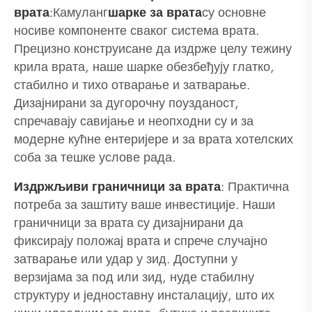
врата
:Камуланг
шарке за врата
су основне
носиве компоненте сваког система врата.
Прецизно конструисане да издрже целу тежину
крила врата, наше шарке обезбеђују глатко,
стабилно и тихо отварање и затварање.
Дизајнирани за дугорочну поузданост,
спречавају савијање и неопходни су и за
модерне кућне ентеријере и за врата хотелских
соба за тешке услове рада.
Издржљиви граничници за врата
: Практична
потреба за заштиту ваше инвестиције. Наши
граничници за врата су дизајнирани да
фиксирају положај врата и спрече случајно
затварање или удар у зид. Доступни у
верзијама за под или зид, нуде стабилну
структуру и једноставну инсталацију, што их