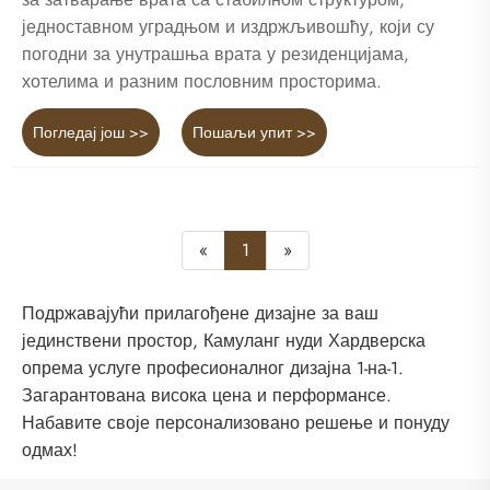
једноставном уградњом и издржљивошћу, који су
погодни за унутрашња врата у резиденцијама,
хотелима и разним пословним просторима.
Погледај још >>
Пошаљи упит >>
«
1
»
Подржавајући прилагођене дизајне за ваш
јединствени простор, Камуланг нуди Хардверска
опрема услуге професионалног дизајна 1-на-1.
Загарантована висока цена и перформансе.
Набавите своје персонализовано решење и понуду
одмах!