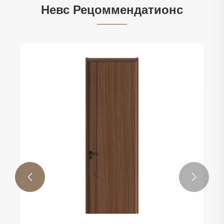
Невс Рецоммендатионс

