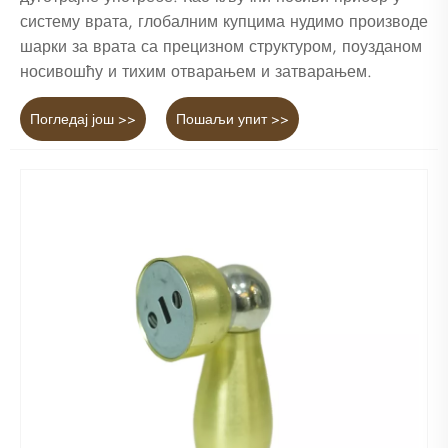
систему врата, глобалним купцима нудимо производе
шарки за врата са прецизном структуром, поузданом
носивошћу и тихим отварањем и затварањем.
Погледај још >>
Пошаљи упит >>