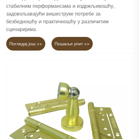
стабилним перформансама и издржљивошћу,
задовољавајући вишеструке потребе за
безбедношћу и практичношћу у различитим
сценаријима.
Погледај још >>
Пошаљи упит >>