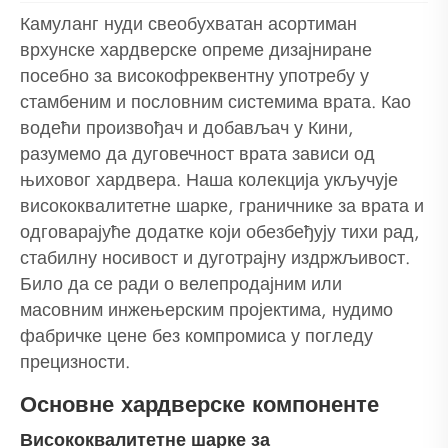
Камуланг нуди свеобухватан асортиман
врхунске хардверске опреме дизајниране
посебно за високофреквентну употребу у
стамбеним и пословним системима врата. Као
водећи произвођач и добављач у Кини,
разумемо да дуговечност врата зависи од
њиховог хардвера. Наша колекција укључује
висококвалитетне шарке, граничнике за врата и
одговарајуће додатке који обезбеђују тихи рад,
стабилну носивост и дуготрајну издржљивост.
Било да се ради о велепродајним или
масовним инжењерским пројектима, нудимо
фабричке цене без компромиса у погледу
прецизности.
Основне хардверске компоненте
Висококвалитетне шарке за