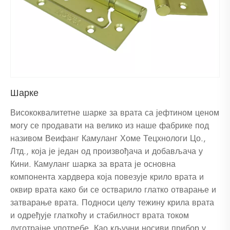
Шарке
Висококвалитетне шарке за врата са јефтином ценом
могу се продавати на велико из наше фабрике под
називом Веифанг Камуланг Хоме Тецхнологи Цо.,
Лтд., која је један од произвођача и добављача у
Кини. Камуланг шарка за врата је основна
компонента хардвера која повезује крило врата и
оквир врата како би се остварило глатко отварање и
затварање врата. Подноси целу тежину крила врата
и одређује глаткоћу и стабилност врата током
дуготрајне употребе. Као кључни носиви прибор у