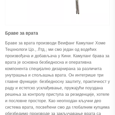
Браве за врата
Браве за врата производи Веифанг Камуланг Хоме
Тецхнологи Цо., Лтд.; ми смо један од водећих
произвођача и добављача у Кини. Камуланг брава за
врата је основна безбедносна и оперативна
компонента специјално дизајнирана за различита
унутрашња и спољашња врата. Он интегрише три
главне функције: безбедносну заштиту, практичност у
раду и естетско усклађивање, пружајући поуздана
решења за контролу приступа за резиденције, хотеле
и пословне просторе. Као неопходан кључни део
система врата, посвећени смо да глобалним купцима
обезбедимо производе за закључавање врата са