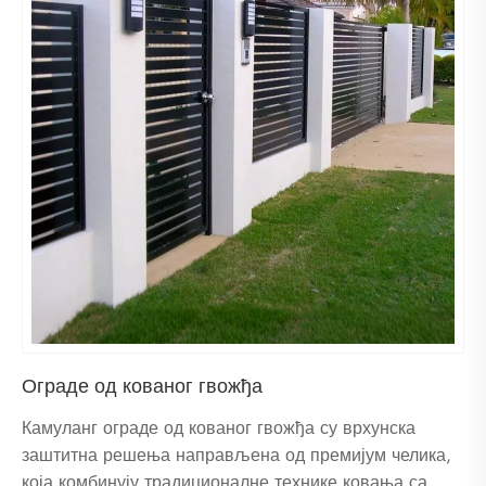
Ограде од кованог гвожђа
Камуланг ограде од кованог гвожђа су врхунска
заштитна решења направљена од премијум челика,
која комбинују традиционалне технике ковања са