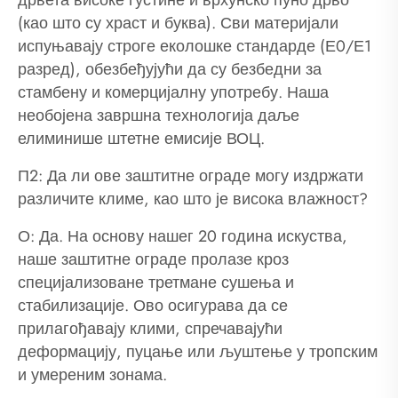
(као што су храст и буква). Сви материјали
испуњавају строге еколошке стандарде (Е0/Е1
разред), обезбеђујући да су безбедни за
стамбену и комерцијалну употребу. Наша
необојена завршна технологија даље
елиминише штетне емисије ВОЦ.
П2: Да ли ове заштитне ограде могу издржати
различите климе, као што је висока влажност?
О: Да. На основу нашег 20 година искуства,
наше заштитне ограде пролазе кроз
специјализоване третмане сушења и
стабилизације. Ово осигурава да се
прилагођавају клими, спречавајући
деформацију, пуцање или љуштење у тропским
и умереним зонама.