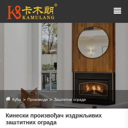
Кућа
Производи
Заштитне ограде
Кинески произвођач издржљивих
заштитних ограда