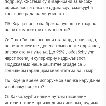
подршку. Системи су дизајнирани за високу
ефикасност и лако се одржавају, смањујући
трошкове рада на лицу места.
П5: Која је просечна брзина пуњења и трајност
ваших композитних компоненти?
О: Пратећи наш основни стандард производа,
наше композитне дрвене компоненте одржавају
високу стопу пуњења (до 95%), обезбеђујући
чврст осећај и супериорну издржљивост.
Подржавамо наше заштитне ограде са 5-
годишњом гаранцијом квалитета за ваш мир.
П6: Које је време испоруке за велике наруџбине
и набавку пројекта?
О: Захваљујући нашим аутоматизованим
интелигентним производним линијама, нудимо