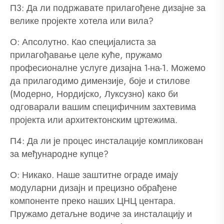
П3: Да ли подржавате прилагођене дизајне за
велике пројекте хотела или вила?
О: Апсолутно. Као специјалиста за
прилагођавање целе куће, пружамо
професионалне услуге дизајна 1-на-1. Можемо
да прилагодимо димензије, боје и стилове
(Модерно, Нордијско, Луксузно) како би
одговарали вашим специфичним захтевима
пројекта или архитектонским цртежима.
П4: Да ли је процес инсталације компликован
за међународне купце?
О: Никако. Наше заштитне ограде имају
модуларни дизајн и прецизно обрађене
компоненте преко наших ЦНЦ центара.
Пружамо детаљне водиче за инсталацију и