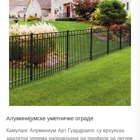
Алуминијумске уметничке ограде
Камуланг Алуминиум Арт Гуардраилс су врхунска
заштитна опрема направљена од профила од легуре