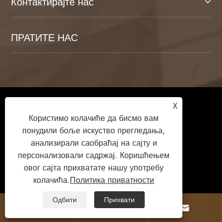
Контактирајте нас
ПРАТИТЕ НАС
Ауторско право © 2026 Веифанг Камуланг
X
Хоме Тецхнологи Цо., Лтд. Сва права
Користимо колачиће да бисмо вам
задржана.
понудили боље искуство прегледања,
анализирали саобраћај на сајту и
персонализовали садржај. Коришћењем
овог сајта прихватате нашу употребу
Links
Sitemap
RSS
XML
колачића.
Политика приватности
Политика приватности
Одбити
Прихвати


