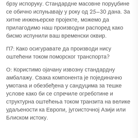
брзу испоруку. Стандардне масовне поруџбине
се обично испуњавају у року од 25–30 дана. За
хитне инжењерске пројекте, можемо да
прилагодимо наш производни распоред како
бисмо испунили ваш временски оквир.
П7: Како осигуравате да производи нису
оштећени током поморског транспорта?
О: Користимо ојачану извозну стандардну
амбалажу. Свака компонента је појединачно
умотана и обезбеђена у сандуцима за тешке
услове како би се спречиле огреботине и
структурна оштећења током транзита на велике
удаљености ка Европи, југоисточној Азији или
Блиском истоку.