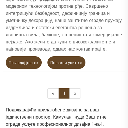
модерном технологијом против рђе. Савршено
интегришући безбедност, дефиницију граница и
уметничку декорацију, наше заштитне ограде пружају
издржљива и естетски елегантна решења за
дворишта вила, балконе, степеништа и комерцијалне
пејзаже. Ако желите да купите висококвалитетне и
најновије производе, одмах нас контактирајте.
Погледај још >>
Пошаљи упит >>
«
1
»
Подржавајући прилагођене дизајне за ваш
јединствени простор, Камуланг нуди Заштитне
ограде услуге професионалног дизајна 1-на-1.