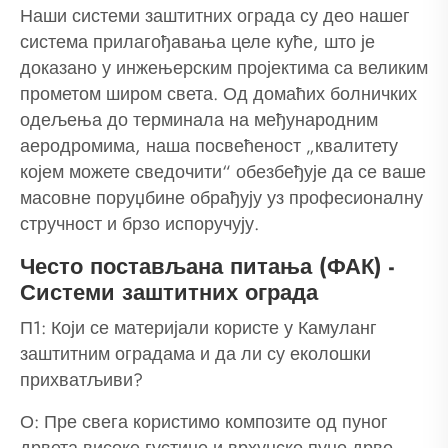
Наши системи заштитних ограда су део нашег
система прилагођавања целе куће, што је
доказано у инжењерским пројектима са великим
прометом широм света. Од домаћих болничких
одељења до терминала на међународним
аеродромима, наша посвећеност „квалитету
којем можете сведочити“ обезбеђује да се ваше
масовне поруџбине обрађују уз професионалну
стручност и брзо испоручују.
Често постављана питања (ФАК) -
Системи заштитних ограда
П1: Који се материјали користе у Камуланг
заштитним оградама и да ли су еколошки
прихватљиви?
О: Пре свега користимо композите од пуног
дрвета високе густине и врхунско пуно дрво