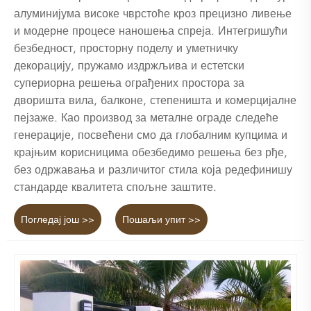
алуминијума високе чврстоће кроз прецизно ливење
и модерне процесе наношења спреја. Интегришући
безбедност, просторну поделу и уметничку
декорацију, пружамо издржљива и естетски
супериорна решења ограђених простора за
дворишта вила, балконе, степеништа и комерцијалне
пејзаже. Као производ за металне ограде следеће
генерације, посвећени смо да глобалним купцима и
крајњим корисницима обезбедимо решења без рђе,
без одржавања и различитог стила која редефинишу
стандарде квалитета спољне заштите.
Погледај још >>
Пошаљи упит >>