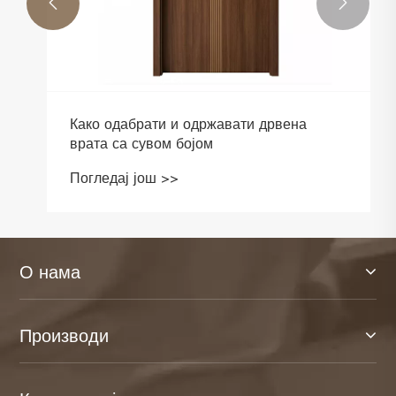


Како одабрати и одржавати дрвена
врата са сувом бојом
Погледај још >>
О нама
Производи