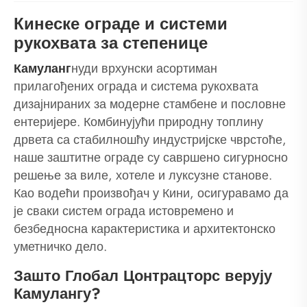
Кинеске ограде и системи
рукохвата за степенице
Камуланг
нуди врхунски асортиман
прилагођених ограда и система рукохвата
дизајнираних за модерне стамбене и пословне
ентеријере. Комбинујући природну топлину
дрвета са стабилношћу индустријске чврстоће,
наше заштитне ограде су савршено сигурносно
решење за виле, хотеле и луксузне станове.
Као водећи произвођач у Кини, осигуравамо да
је сваки систем ограда истовремено и
безбедносна карактеристика и архитектонско
уметничко дело.
Зашто Глобал Цонтрацторс верују
Камулангу?