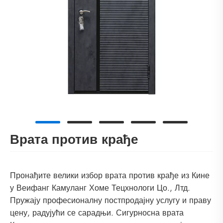
Врата против крађе
Пронађите велики избор врата против крађе из Кине
у Веифанг Камуланг Хоме Тецхнологи Цо., Лтд.
Пружају професионалну постпродајну услугу и праву
цену, радујући се сарадњи. Сигурносна врата