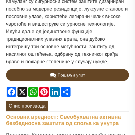
Камуланг су сигурносни систем заштите дизајниран
посебно за модерне резиденције, луксузне станове и
пословне улазе, користећи легирани челик високе
чврстоће и вишеструке сигурносне технологије.
Идући даље од јединствене функције
традиционалних улазних врата, она дубоко
интегришу три основне могућности: заштиту од
насилног оштећења, одбрану од техничког крађа
браве и пожарне степенице у случају нужде.
Пошаљи упит
Facebook
X
WhatsApp
Pinterest
LinkedIn
Share
Опис производа
Основна вредност: Свеобухватна активна
безбедносна заштита од споља ка унутра
Вредност Камуланг врата против крађе лежи у