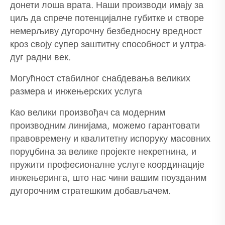
донети лоша врата. Наши производи имају за
циљ да спрече потенцијалне губитке и створе
немерљиву дугорочну безбедносну вредност
кроз своју супер заштитну способност и ултра-
дуг радни век.
Могућност стабилног снабдевања великих
размера и инжењерских услуга
Као велики произвођач са модерним
производним линијама, можемо гарантовати
правовремену и квалитетну испоруку масовних
поруџбина за велике пројекте некретнина, и
пружити професионалне услуге координације
инжењеринга, што нас чини вашим поузданим
дугорочним стратешким добављачем.