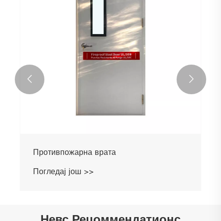


Противпожарна врата
Погледај још >>
Невс Рецоммендатионс