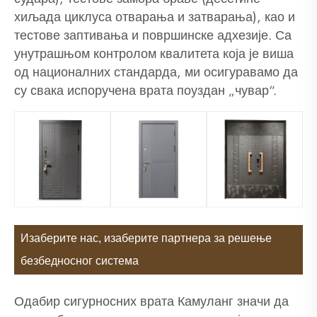
хиљада циклуса отварања и затварања), као и
тестове заптивања и површинске адхезије. Са
унутрашњом контролом квалитета која је виша
од националних стандарда, ми осигуравамо да
су свака испоручена врата поуздан „чувар“.
Изаберите нас, изаберите партнера за решење
безбедносног система
Одабир сигурносних врата Камуланг значи да