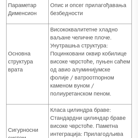
Параметар
Опис и опсег прилагођавања
Дименсион
безбедности
Висококвалитетне хладно
ваљане челичне плоче.
Унутрашња структура:
Основна
Поцинковани оквир кобилице
структура
високе чврстоће, пуњен саћем
врата
од авио алуминијумске
фолије / ватроотпорном
каменом вуном /
полиуретанском пеном.
Класа цилиндра браве:
Стандардни цилиндар браве
високе чврстоће. Паметна
Сигурносни
интеграција: Прилагодљива