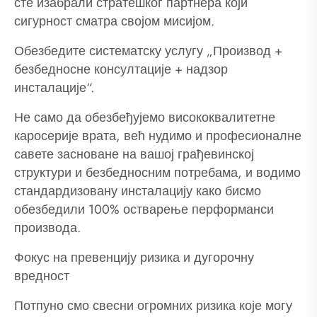
сте изабрали стратешког партнера који
сигурност сматра својом мисијом.
Обезбедите систематску услугу „Производ +
безбедносне консултације + надзор
инсталације“.
Не само да обезбеђујемо висококвалитетне
каросерије врата, већ нудимо и професионалне
савете засноване на вашој грађевинској
структури и безбедносним потребама, и водимо
стандардизовану инсталацију како бисмо
обезбедили 100% остварење перформанси
производа.
Фокус на превенцију ризика и дугорочну
вредност
Потпуно смо свесни огромних ризика које могу