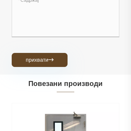
прихвати

Повезани производи