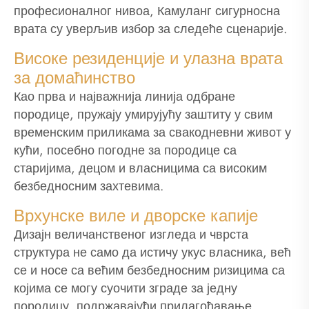
професионалног нивоа, Камуланг сигурносна
врата су уверљив избор за следеће сценарије.
Високе резиденције и улазна врата
за домаћинство
Као прва и најважнија линија одбране
породице, пружају умирујућу заштиту у свим
временским приликама за свакодневни живот у
кући, посебно погодне за породице са
старијима, децом и власницима са високим
безбедносним захтевима.
Врхунске виле и дворске капије
Дизајн величанственог изгледа и чврста
структура не само да истичу укус власника, већ
се и носе са већим безбедносним ризицима са
којима се могу суочити зграде за једну
породицу, подржавајући прилагођавање