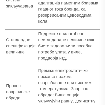
систем
адаптација паметним бравама
закључавања
главног тока бренда, са
резервисаним цевоводима
кола.
Подржите прилагођене
Стандардне
нестандардне величине како
спецификације
бисте задовољили посебне
величине
потребе улаза у виле,
предворја итд.
Премаз: електростатичко
прскање прахом,
очвршћавање при високим
Процес
температурама. Завршна
површинске
обрада: Више опција
обраде
укључујући равну, деликатну