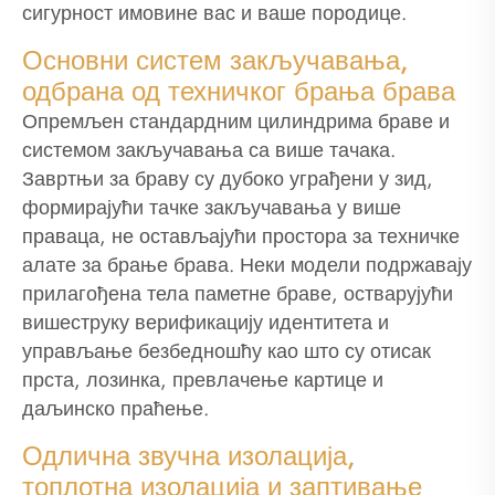
сигурност имовине вас и ваше породице.
Основни систем закључавања,
одбрана од техничког брања брава
Опремљен стандардним цилиндрима браве и
системом закључавања са више тачака.
Завртњи за браву су дубоко уграђени у зид,
формирајући тачке закључавања у више
праваца, не остављајући простора за техничке
алате за брање брава. Неки модели подржавају
прилагођена тела паметне браве, остварујући
вишеструку верификацију идентитета и
управљање безбедношћу као што су отисак
прста, лозинка, превлачење картице и
даљинско праћење.
Одлична звучна изолација,
топлотна изолација и заптивање