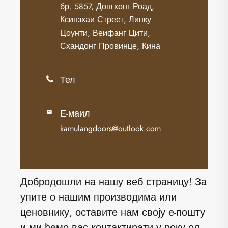
бр. 5857, Донгхонг Роад,
Ксинзхаи Стреет, Линку
Цоунти, Веифанг Цити,
Схандонг Провинце, Кина
Тел

Е-маил

kamulangdoors@outlook.com
Добродошли на нашу веб страницу! За
упите о нашим производима или
ценовнику, оставите нам своју е-пошту
и ми ћемо вас контактирати у року од