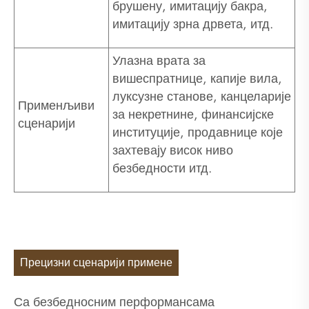
брушену, имитацију бакра,
имитацију зрна дрвета, итд.
Улазна врата за
вишеспратнице, капије вила,
луксузне станове, канцеларије
Применљиви
за некретнине, финансијске
сценарији
институције, продавнице које
захтевају висок ниво
безбедности итд.
Прецизни сценарији примене
Са безбедносним перформансама