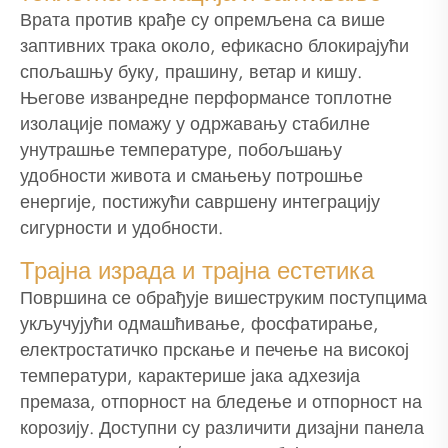
Врата против крађе су опремљена са више
заптивних трака около, ефикасно блокирајући
спољашњу буку, прашину, ветар и кишу.
Његове изванредне перформансе топлотне
изолације помажу у одржавању стабилне
унутрашње температуре, побољшању
удобности живота и смањењу потрошње
енергије, постижући савршену интеграцију
сигурности и удобности.
Трајна израда и трајна естетика
Површина се обрађује вишеструким поступцима
укључујући одмашћивање, фосфатирање,
електростатичко прскање и печење на високој
температури, карактерише јака адхезија
премаза, отпорност на бледење и отпорност на
корозију. Доступни су различити дизајни панела