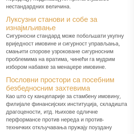
нестандардних величина.
Луксузни станови и собе за
изнајмљивање
Сигурносни стандард може побољшати укупну
вриједност имовине и сигурност управљања,
смањити спорове узроковане сигурносним
проблемима на вратима, чинећи га мудрим
избором набавке за менаџере имовине.
Пословни простори са посебним
безбедносним захтевима
Као што су канцеларије за стамбену имовину,
филијале финансијских институција, складишта
драгоцености, итд. Њихове одличне
перформансе против нереда и против-
техничких откључавања пружају поуздану