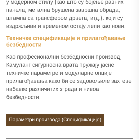
у модерном стилу (као што су бојење равних
панела, метална брушена завршна обрада,
штампа са трансфером дрвета, итд.), који су
издржљиви и временом остају лепи као нови.
Техничке спецификације и прилагођавање
безбедности
Као професионални безбедносни производ,
Камуланг сигурносна врата пружају јасне
техничке параметре и модуларне опције
прилагођавања како би се задовољиле захтеве
набавке различитих зграда и нивоа
безбедности.
Параметри производа (Спецификације)