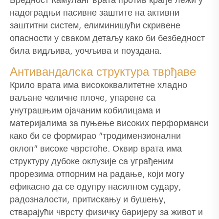
надоградњи пасивне заштите на активни
заштитни систем, елиминишући скривене
опасности у сваком детаљу како би безбедност
била видљива, уочљива и поуздана.
Антивандалска структура тврђаве
Крило врата има висококвалитетне хладно
ваљане челичне плоче, упарене са
унутрашњим ојачаним кобилицама и
материјалима за пуњење високих перформанси
како би се формирао "тродимензионални
оклоп" високе чврстоће. Оквир врата има
структуру дубоке оклузије са уграђеним
прорезима отпорним на радање, који могу
ефикасно да се одупру насилном судару,
радозналости, притискању и бушењу,
стварајући чврсту физичку баријеру за живот и