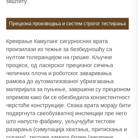
заштиту.
Прецизна производња и систем строгог тестирања
Креирање Камуланг сигурносних врата
произилази из тежње за безбедношћу са
нултом толеранцијом на грешке. Кључни
процеси, од ласерског прецизног сечења
челичних плоча и роботског заваривања
рамова до аутоматизованог убризгавања
материјала за пуњење, завршени су прецизном
опремом како би се обезбедила конзистентност
чврстоће конструкције. Свака врата морају бити
подвргнута свеобухватној инспекцији пре него
што напусте фабрику, укључујући тестове
разарања (симулација хватања, притискања и
судара), тестове замора браве (десетине