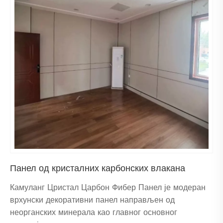
Панел од кристалних карбонских влакана
Камуланг Цристал Царбон Фибер Панел је модеран
врхунски декоративни панел направљен од
неорганских минерала као главног основног