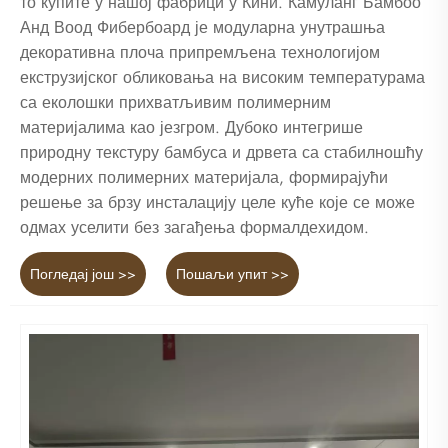
то купите у нашој фабрици у Кини. Камуланг Бамбоо
Анд Воод Фибербоард је модуларна унутрашња
декоративна плоча припремљена технологијом
екструзијског обликовања на високим температурама
са еколошки прихватљивим полимерним
материјалима као језгром. Дубоко интегрише
природну текстуру бамбуса и дрвета са стабилношћу
модерних полимерних материјала, формирајући
решење за брзу инсталацију целе куће које се може
одмах уселити без загађења формалдехидом.
Погледај још >>
Пошаљи упит >>