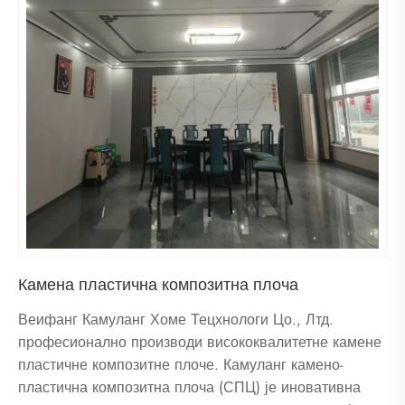
Камена пластична композитна плоча
Веифанг Камуланг Хоме Тецхнологи Цо., Лтд.
професионално производи висококвалитетне камене
пластичне композитне плоче. Камуланг камено-
пластична композитна плоча (СПЦ) је иновативна