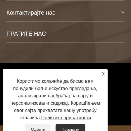
Контактирајте нас
ПРАТИТЕ НАС
Ауторско право © 2026 Веифанг Камуланг
X
Хоме Тецхнологи Цо., Лтд. Сва права
Користимо колачиће да бисмо вам
задржана.
понудили боље искуство прегледања,
анализирали саобраћај на сајту и
персонализовали садржај. Коришћењем
овог сајта прихватате нашу употребу
Links
Sitemap
RSS
XML
колачића.
Политика приватности
Политика приватности
Одбити
Прихвати