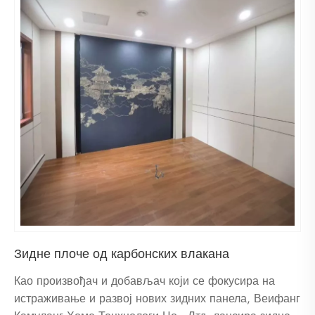
Зидне плоче од карбонских влакана
Као произвођач и добављач који се фокусира на
истраживање и развој нових зидних панела, Веифанг