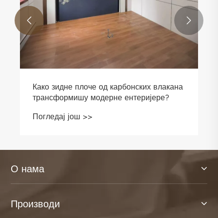


Како зидне плоче од карбонских влакана
трансформишу модерне ентеријере?
Погледај још >>
О нама
Производи