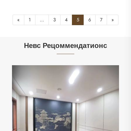
«
1
...
3
4
5
6
7
»
Невс Рецоммендатионс