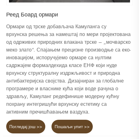
Реед Боард ормари
Ормари од трске добављача Камуланга су
врхунска решења за намештај по мери пројектована
од одрживих природних влакана трске – „мочварско
меко злато“. Спајањем прецизне производње са еко-
иновацијом, испоручујемо ормаре са нултим
садржајем формалдехида класе ЕНФ који нуде
врхунску структуралну издржљивост и природна
антибактеријска својства. Дизајниран за глобалне
програмере и власнике кућа који воде рачуна о
здрављу, Камуланг редефинише модерну кућну
похрану интегришући врхунску естетику са
активним пречишћавањем ваздуха.
Погледај још >>
Пошаљи упит >>