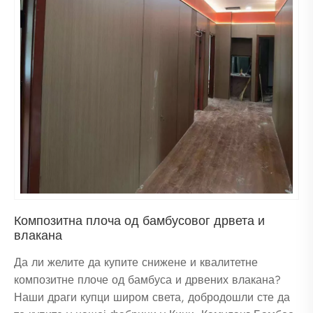
Композитна плоча од бамбусовог дрвета и
влакана
Да ли желите да купите снижене и квалитетне
композитне плоче од бамбуса и дрвених влакана?
Наши драги купци широм света, добродошли сте да