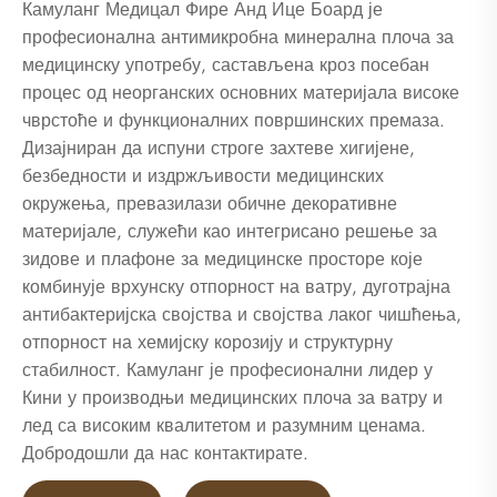
Камуланг Медицал Фире Анд Ице Боард је
професионална антимикробна минерална плоча за
медицинску употребу, састављена кроз посебан
процес од неорганских основних материјала високе
чврстоће и функционалних површинских премаза.
Дизајниран да испуни строге захтеве хигијене,
безбедности и издржљивости медицинских
окружења, превазилази обичне декоративне
материјале, служећи као интегрисано решење за
зидове и плафоне за медицинске просторе које
комбинује врхунску отпорност на ватру, дуготрајна
антибактеријска својства и својства лаког чишћења,
отпорност на хемијску корозију и структурну
стабилност. Камуланг је професионални лидер у
Кини у производњи медицинских плоча за ватру и
лед са високим квалитетом и разумним ценама.
Добродошли да нас контактирате.