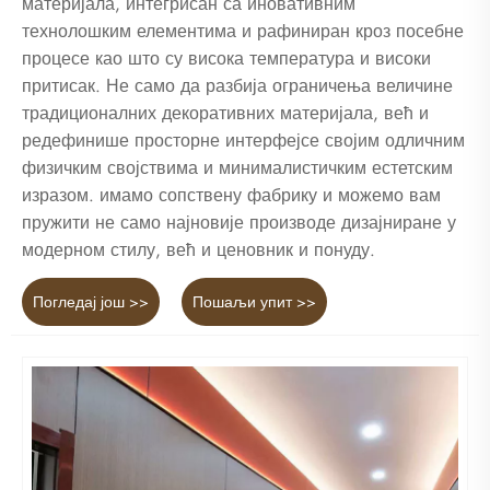
материјала, интегрисан са иновативним
технолошким елементима и рафиниран кроз посебне
процесе као што су висока температура и високи
притисак. Не само да разбија ограничења величине
традиционалних декоративних материјала, већ и
редефинише просторне интерфејсе својим одличним
физичким својствима и минималистичким естетским
изразом. имамо сопствену фабрику и можемо вам
пружити не само најновије производе дизајниране у
модерном стилу, већ и ценовник и понуду.
Погледај још >>
Пошаљи упит >>