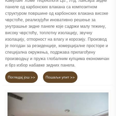
Камуланг Хоме Тецхнологи Цо., Лтд. лансира зидне
панеле од карбонских влакана са композитном
структуром површине од карбонских влакана високе
чврстоће, реализујући иновативно решење за
унутрашње зидне панеле које садржи малу тежину,
високу чврстоћу, топлотну изолацију, звучну
изолацију, отпорност на влагу и корозију. Производ
је погодан за резиденције, комерцијалне просторе и
специјална окружења, подржава прилагођену
производњу и пружа глобалним купцима економичан
и брз избор набавке зидних панела.
Погледај још >>
Пошаљи упит >>