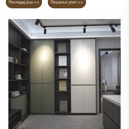
Погледај још >>
Пошаљи упит >>