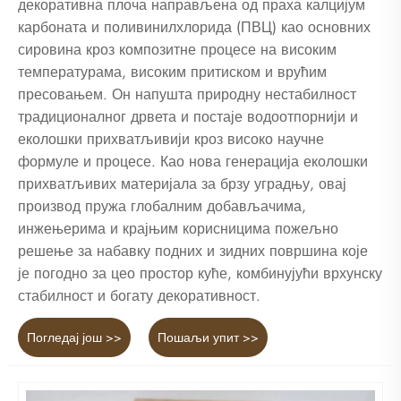
декоративна плоча направљена од праха калцијум
карбоната и поливинилхлорида (ПВЦ) као основних
сировина кроз композитне процесе на високим
температурама, високим притиском и врућим
пресовањем. Он напушта природну нестабилност
традиционалног дрвета и постаје водоотпорнији и
еколошки прихватљивији кроз високо научне
формуле и процесе. Као нова генерација еколошки
прихватљивих материјала за брзу уградњу, овај
производ пружа глобалним добављачима,
инжењерима и крајњим корисницима пожељно
решење за набавку подних и зидних површина које
је погодно за цео простор куће, комбинујући врхунску
стабилност и богату декоративност.
Погледај још >>
Пошаљи упит >>