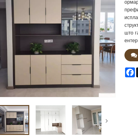
ормар
префи
испла
струк
што г
ентер
F