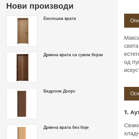
Нови производи
Еколошка врата
Опи
Макси
света
естет
Дрвена врата са сувом бојом
од пу
искус
Бедроом Доорс
Осн
1. Ау
Сваки
Дрвена врата без боје
хладн