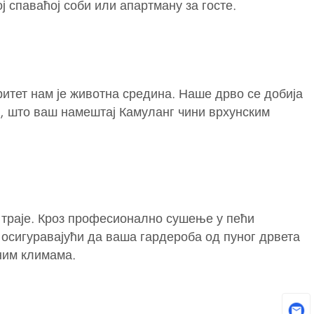
ј спаваћој соби или апартману за госте.
итет нам је животна средина. Наше дрво се добија
а, што ваш намештај Камуланг чини врхунским
а траје. Кроз професионално сушење у пећи
осигуравајући да ваша гардероба од пуног дрвета
ним климама.