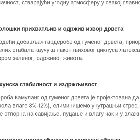
ачност, стварајући угодну атмосферу у свакој главно
колошки прихватљив и одржив извор дрвета
одећи добављач гардеробе од гуменог дрвета, приор
елих стабала каучука након њиховог циклуса латекс
ром зеленог, одрживог живота.
рхунска стабилност и издржљивост
роба Камуланг од гуменог дрвета је пројектована д
рола влаге 8%-12%), елиминишемо унутрашњи стрес, 
е отпорна на савијање, пуцање и влагу чак и у влаж
вестрано прилагођавање и завршне обраде