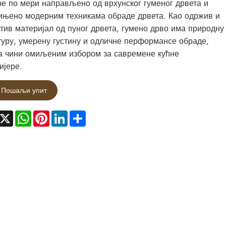
е по мери направљено од врхунског гуменог дрвета и
њено модерним техникама обраде дрвета. Као одржив и
тив материјал од пуног дрвета, гумено дрво има природну
туру, умерену густину и одличне перформансе обраде,
а чини омиљеним избором за савремене кућне
ијере.
Пошаљи упит
acebook
X
WhatsApp
Pinterest
LinkedIn
Share