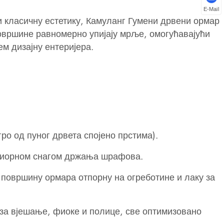
E-Mail
 класичну естетику, Камуланг Гумени дрвени ормар
вршине равномерно упијају мрље, омогућавајући
ем дизајну ентеријера.
ро од пуног дрвета спојено прстима).
ериорном снагом држања шрафова.
површину ормара отпорну на огреботине и лаку за
 за вјешање, фиоке и полице, све оптимизовано