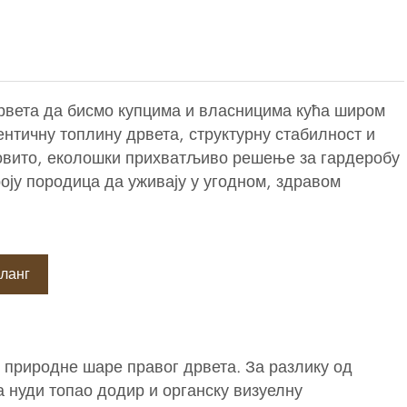
рвета да бисмо купцима и власницима кућа широм
нтичну топлину дрвета, структурну стабилност и
ковито, еколошки прихватљиво решење за гардеробу
роју породица да уживају у угодном, здравом
ланг
природне шаре правог дрвета. За разлику од
 нуди топао додир и органску визуелну