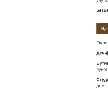
унута
безб
Иде
Глав
Дечиј
Бути
пуног
Студи
дом.