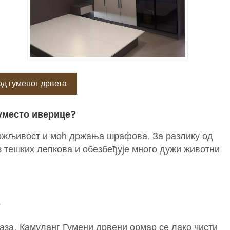
од гуменог дрвета
уместо иверице?
држљивост и моћ држања шрафова. За разлику од
 тешких лепкова и обезбеђује много дужи животни
?
маза, Камуланг Гумени дрвени ормар се лако чисти