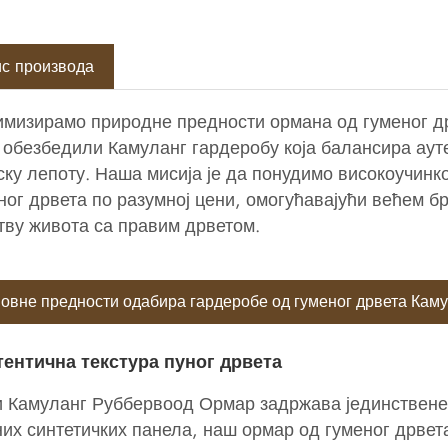
с производа
мизирамо природне предности ормана од гуменог д
 обезбедили Камуланг гардеробу која балансира ауте
ску лепоту. Наша мисија је да понудимо високоучин
ног дрвета по разумној цени, омогућавајући већем б
тву живота са правим дрветом.
овне предности одабира гардеробе од гуменог дрвета Каму
тентична текстура пуног дрвета
 Камуланг Руббервоод Ормар задржава јединствене 
их синтетичких панела, наш ормар од гуменог дрвета