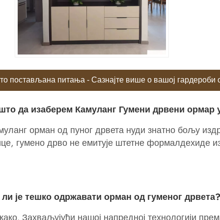
то постављана питања - Сазнајте више о вашој гардероби 
ашто да изаберем Камуланг Гумени дрвени ормар 
муланг орман од пуног дрвета нуди знатно бољу из
це, гумено дрво не емитује штетне формалдехиде из
 ли је тешко одржавати орман од гуменог дрвета
како. Захваљујући нашој напредној технологији пре