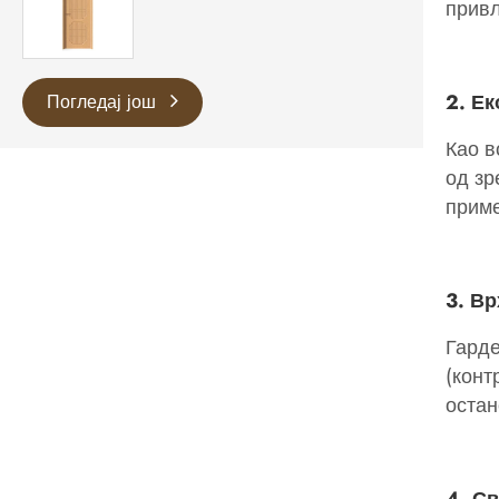
привл
2. Е
Погледај још
Као в
од зр
приме
3. В
Гарде
(конт
остан
4. С