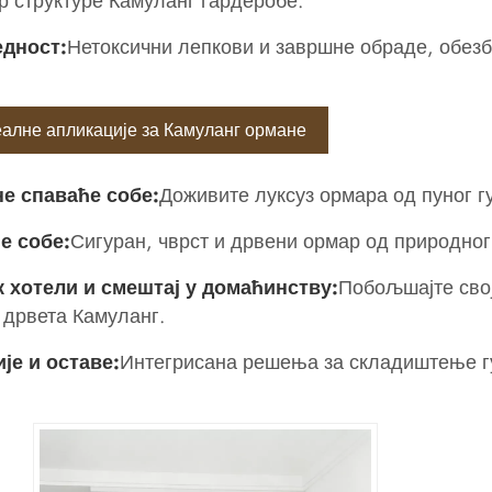
р структуре Камуланг гардеробе.
едност:
Нетоксични лепкови и завршне обраде, обезбе
алне апликације за Камуланг ормане
не спаваће собе:
Доживите луксуз ормара од пуног г
е собе:
Сигуран, чврст и дрвени ормар од природног
к хотели и смештај у домаћинству:
Побољшајте свој
 дрвета Камуланг.
је и оставе:
Интегрисана решења за складиштење гу