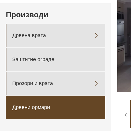
Производи
Дрвена врата

Заштитне ограде
Прозори и врата

Дрвени ормари