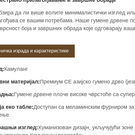
бзира да ли више волите минималистички изглед или
гођава се вашим потребама. Наше гумене дрвене по
врсност боја и завршних обрада које одговарају ваш
ничка израда и карактеристике
д:
Камуланг
вни материјал:
Премиум СЕ азијско гумено дрво (језг
адња:
Гумене дрвене плоче високе чврстоће са суп
а еко табле:
Доступан са меламинским фурниром за 
ење.
рашњи изглед:
Хуманизован дизајн, укључујући зоне