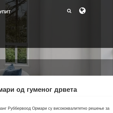
УПИТ
ари од гуменог дрвета
анг Руббервоод Ормари су висококвалитетно решење за