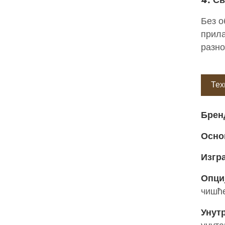
Без о
прила
разно
Тех
Брен
Осно
Изгр
Опциј
чишћ
Унут