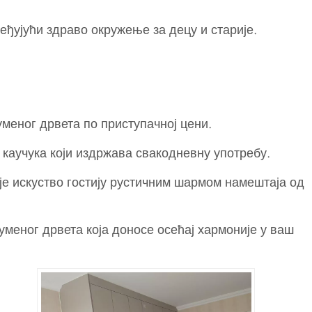
ђујући здраво окружење за децу и старије.
уменог дрвета по приступачној цени.
 каучука који издржава свакодневну употребу.
е искуство гостију рустичним шармом намештаја од
меног дрвета која доносе осећај хармоније у ваш