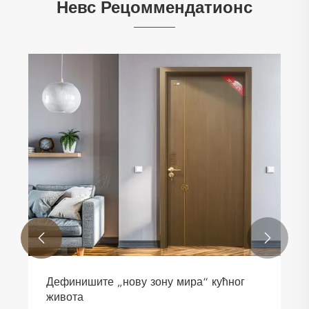
Невс Рецоммендатионс


Дефинишите „нову зону мира“ кућног
живота