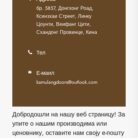
бр. 5857, Донгхонг Роад,
Ксинзхаи Стреет, Линку
Цоунти, Веифанг Цити,
Схандонг Провинце, Кина
Тел

Е-маил

kamulangdoors@outlook.com
Добродошли на нашу веб страницу! За
упите о нашим производима или
ценовнику, оставите нам своју е-пошту