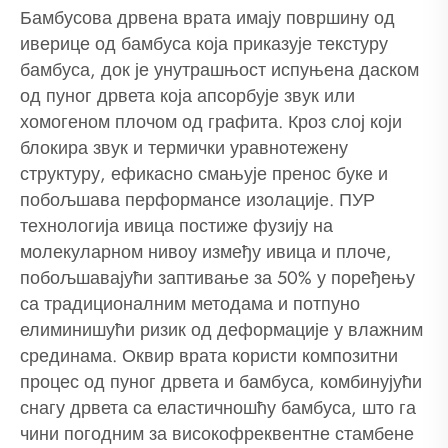
Бамбусова дрвена врата имају површину од
иверице од бамбуса која приказује текстуру
бамбуса, док је унутрашњост испуњена даском
од пуног дрвета која апсорбује звук или
хомогеном плочом од графита. Кроз слој који
блокира звук и термички уравнотежену
структуру, ефикасно смањује пренос буке и
побољшава перформансе изолације. ПУР
технологија ивица постиже фузију на
молекуларном нивоу између ивица и плоче,
побољшавајући заптивање за 50% у поређењу
са традиционалним методама и потпуно
елиминишући ризик од деформације у влажним
срединама. Оквир врата користи композитни
процес од пуног дрвета и бамбуса, комбинујући
снагу дрвета са еластичношћу бамбуса, што га
чини погодним за високофреквентне стамбене