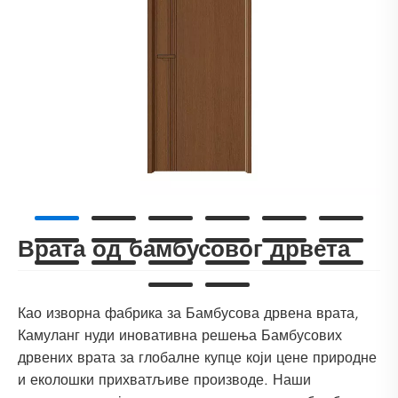
Врата од бамбусовог дрвета
Као изворна фабрика за Бамбусова дрвена врата,
Камуланг нуди иновативна решења Бамбусових
дрвених врата за глобалне купце који цене природне
и еколошки прихватљиве производе. Наши