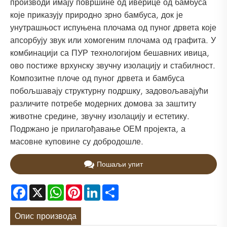
производи имају површине од иверице од бамбуса
које приказују природно зрно бамбуса, док је
унутрашњост испуњена плочама од пуног дрвета које
апсорбују звук или хомогеним плочама од графита. У
комбинацији са ПУР технологијом бешавних ивица,
ово постиже врхунску звучну изолацију и стабилност.
Композитне плоче од пуног дрвета и бамбуса
побољшавају структурну подршку, задовољавајући
различите потребе модерних домова за заштиту
животне средине, звучну изолацију и естетику.
Подржано је прилагођавање ОЕМ пројекта, а
масовне куповине су добродошле.
Пошаљи упит
Facebook
X
WhatsApp
Pinterest
LinkedIn
Share
Опис производа