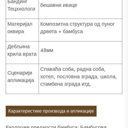
Бандинг
бешавне ивице
Тецхнологи
Материјал
Композитна структура од пуног
оквира
дрвета + бамбуса
Дебљина
48мм
крила врата
Спаваћа соба, радна соба,
Сценарији
хотел, пословна зграда, школа,
апликација
стамбена зграда итд.
Карактеристике производа и апликације
Еколошке предности бамбуса: Бамбусова