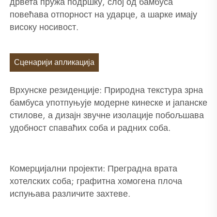
дрвета пружа подршку, слој од бамбуса
повећава отпорност на ударце, а шарке имају
високу носивост.
Сценарији апликација
Врхунске резиденције: Природна текстура зрна
бамбуса употпуњује модерне кинеске и јапанске
стилове, а дизајн звучне изолације побољшава
удобност спаваћих соба и радних соба.
Комерцијални пројекти: Преградна врата
хотелских соба; графитна хомогена плоча
испуњава различите захтеве.