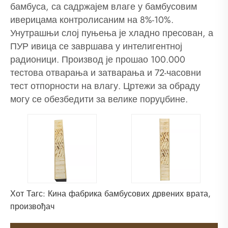
бамбуса, са садржајем влаге у бамбусовим
иверицама контролисаним на 8%-10%.
Унутрашњи слој пуњења је хладно пресован, а
ПУР ивица се завршава у интелигентној
радионици. Производ је прошао 100.000
тестова отварања и затварања и 72-часовни
тест отпорности на влагу. Цртежи за обраду
могу се обезбедити за велике поруџбине.
Хот Тагс: Кина фабрика бамбусових дрвених врата,
произвођач