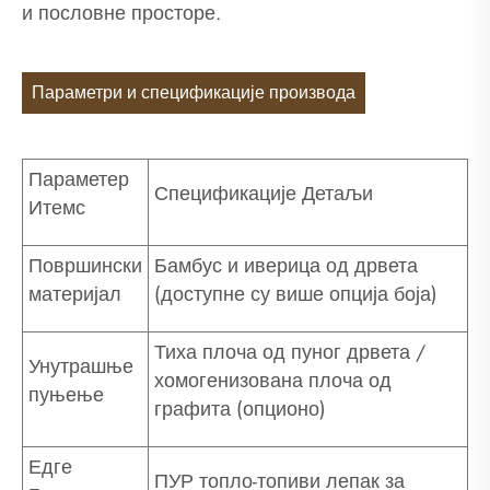
и пословне просторе.
Параметри и спецификације производа
Параметер
Спецификације Детаљи
Итемс
Површински
Бамбус и иверица од дрвета
материјал
(доступне су више опција боја)
Тиха плоча од пуног дрвета /
Унутрашње
хомогенизована плоча од
пуњење
графита (опционо)
Едге
ПУР топло-топиви лепак за