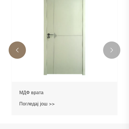


МДФ врата
Погледај још >>