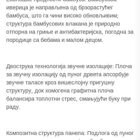
иверица је направљена од брзорастућег
бамбуса, што га чини високо обновљивим;
структура бамбусових влакана је природно
отпорна на гриње и антибактеријска, погодна за
породице са бебама и малом децом.
Двострука технологија звучне изолације: Плоча
за звучну изолацију од пуног дрвета апсорбује
звучне таласе кроз вишеслојну пригушну
структуру, док хомогена графитна плоча
балансира топлотни стрес, смањујући буку при
раду.
Композитна структура панела: Подлога од пуног