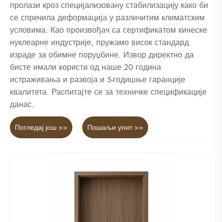
пролази кроз специјализовану стабилизацију како би
се спречила деформација у различитим климатским
условима. Као произвођач са сертификатом кинеске
нуклеарне индустрије, пружамо висок стандард
израде за обимне поруџбине. Извор директно да
бисте имали користи од наше 20 година
истраживања и развоја и 5-годишње гаранције
квалитета. Распитајте се за техничке спецификације
данас.
Погледај још >>
Пошаљи упит >>