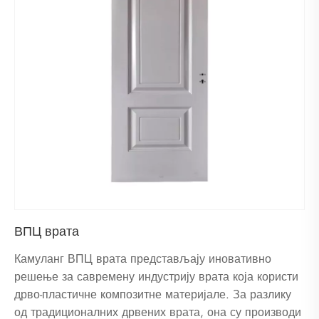
ВПЦ врата
Камуланг ВПЦ врата представљају иновативно
решење за савремену индустрију врата која користи
дрво-пластичне композитне материјале. За разлику
од традиционалних дрвених врата, она су производи