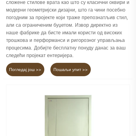
сложене стилове врата као што су класични оквири и
модерни геометријски дизајни, што га чини посебно
погодним за пројекте који траже препознатљив стил,
али са ограниченим буџетом. Извор директно из
наше фабрике да бисте имали користи од високих
трошкова и перформанси и ригорозног управљања
процесима. Добијте бесплатну понуду данас за ваш
следећи пројекат ентеријера.
Погледај још >>
Пошаљи упит >>