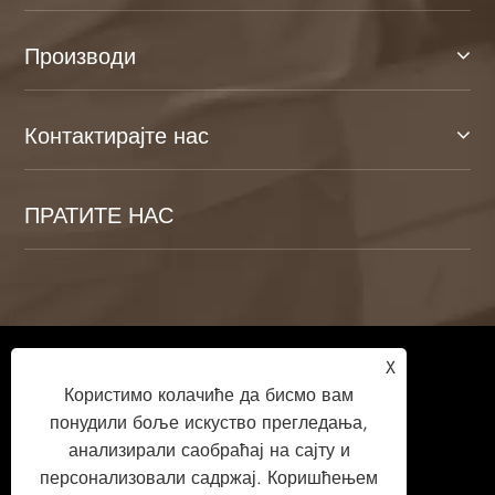
Производи
Контактирајте нас
ПРАТИТЕ НАС
Ауторско право © 2026 Веифанг Камуланг
X
Хоме Тецхнологи Цо., Лтд. Сва права
Користимо колачиће да бисмо вам
задржана.
понудили боље искуство прегледања,
анализирали саобраћај на сајту и
персонализовали садржај. Коришћењем