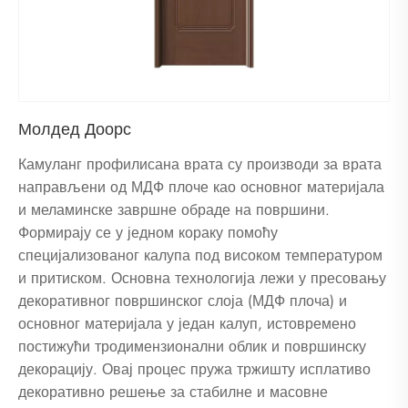
Молдед Доорс
Камуланг профилисана врата су производи за врата
направљени од МДФ плоче као основног материјала
и меламинске завршне обраде на површини.
Формирају се у једном кораку помоћу
специјализованог калупа под високом температуром
и притиском. Основна технологија лежи у пресовању
декоративног површинског слоја (МДФ плоча) и
основног материјала у један калуп, истовремено
постижући тродимензионални облик и површинску
декорацију. Овај процес пружа тржишту исплативо
декоративно решење за стабилне и масовне