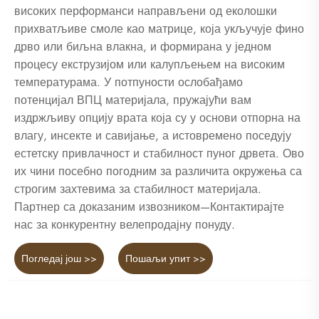
високих перформанси направљени од еколошки
прихватљиве смоле као матрице, која укључује фино
дрво или биљна влакна, и формирана у једном
процесу екструзијом или калупљењем на високим
температурама. У потпуности ослобађамо
потенцијал ВПЦ материјала, пружајући вам
издржљиву опцију врата која су у основи отпорна на
влагу, инсекте и савијање, а истовремено поседују
естетску привлачност и стабилност пуног дрвета. Ово
их чини посебно погодним за различита окружења са
строгим захтевима за стабилност материјала.
Партнер са доказаним извозником—Контактирајте
нас за конкурентну велепродајну понуду.
Погледај још >>
Пошаљи упит >>