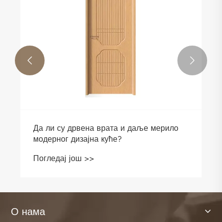


Да ли су дрвена врата и даље мерило
модерног дизајна куће?
Погледај још >>
О нама