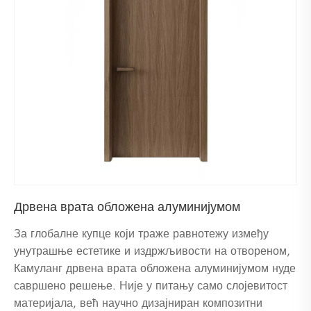
Дрвена врата обложена алуминијумом
За глобалне купце који траже равнотежу између
унутрашње естетике и издржљивости на отвореном,
Камуланг дрвена врата обложена алуминијумом нуде
савршено решење. Није у питању само слојевитост
материјала, већ научно дизајниран композитни