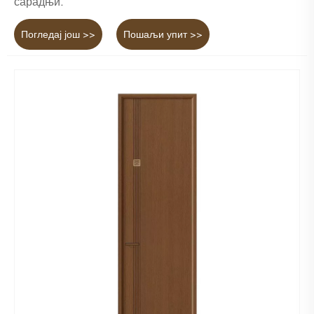
сарадњи.
Погледај још >>
Пошаљи упит >>