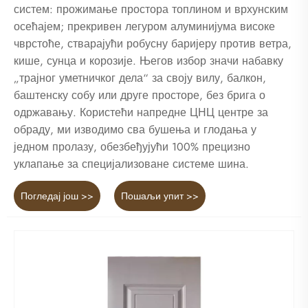
систем: прожимање простора топлином и врхунским
осећајем; прекривен легуром алуминијума високе
чврстоће, стварајући робусну баријеру против ветра,
кише, сунца и корозије. Његов избор значи набавку
„трајног уметничког дела“ за своју вилу, балкон,
баштенску собу или друге просторе, без брига о
одржавању. Користећи напредне ЦНЦ центре за
обраду, ми изводимо сва бушења и глодања у
једном пролазу, обезбеђујући 100% прецизно
уклапање за специјализоване системе шина.
Погледај још >>
Пошаљи упит >>