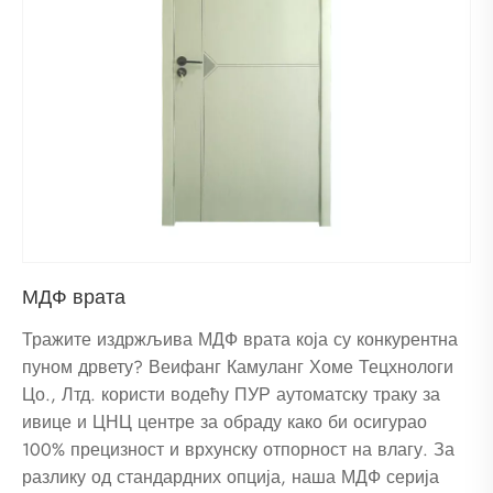
МДФ врата
Тражите издржљива МДФ врата која су конкурентна
пуном дрвету? Веифанг Камуланг Хоме Тецхнологи
Цо., Лтд. користи водећу ПУР аутоматску траку за
ивице и ЦНЦ центре за обраду како би осигурао
100% прецизност и врхунску отпорност на влагу. За
разлику од стандардних опција, наша МДФ серија