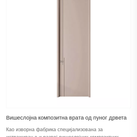
Вишеслојна композитна врата од пуног дрвета
Као изворна фабрика специјализована за