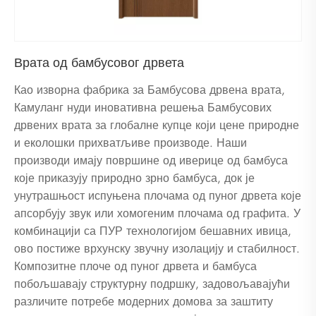
Врата од бамбусовог дрвета
Као изворна фабрика за Бамбусова дрвена врата,
Камуланг нуди иновативна решења Бамбусових
дрвених врата за глобалне купце који цене природне
и еколошки прихватљиве производе. Наши
производи имају површине од иверице од бамбуса
које приказују природно зрно бамбуса, док је
унутрашњост испуњена плочама од пуног дрвета које
апсорбују звук или хомогеним плочама од графита. У
комбинацији са ПУР технологијом бешавних ивица,
ово постиже врхунску звучну изолацију и стабилност.
Композитне плоче од пуног дрвета и бамбуса
побољшавају структурну подршку, задовољавајући
различите потребе модерних домова за заштиту