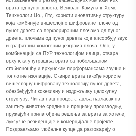
истраживање и развој вишеслојних композитних
врата од пуног дрвета, Веифанг Камуланг Хоме
Тецхнологи Цо., Лтд. користи иновативну структуру
која комбинује вишеслојне шифроване плоче од
пуног дрвета са перфорираним плочама од пуног
дрвета, плочама од пуног дрвета које апсорбују звук
и графитним хомогеним језграма плоча. Ово, у
комбинацији са ПУР технологијом ивица, ствара
врхунска унутрашња врата са побољшаном
стабилношћу и врхунским перформансама звучне и
топлотне изолације. Оквири врата такође користе
вишеслојну шифровану технологију пуног дрвета,
обезбеђујући кохезивну и издржљиву целокупну
структуру. Читав наш процес ставља нагласак на
заштиту животне средине и прецизну производњу,
пружајући прилагођена решења за врата за хотеле,
луксузне резиденције и комерцијалне пројекте.
Поздрављамо глобалне купце да разговарају о