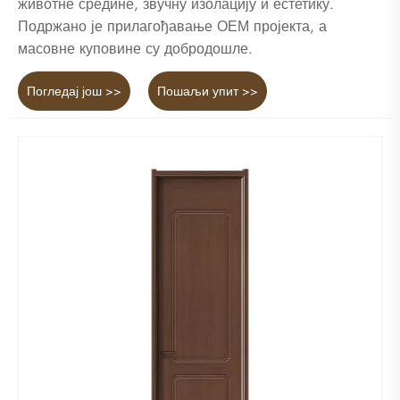
животне средине, звучну изолацију и естетику.
Подржано је прилагођавање ОЕМ пројекта, а
масовне куповине су добродошле.
Погледај још >>
Пошаљи упит >>