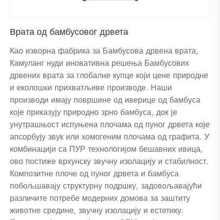
Врата од бамбусовог дрвета
Као изворна фабрика за Бамбусова дрвена врата,
Камуланг нуди иновативна решења Бамбусових
дрвених врата за глобалне купце који цене природне
и еколошки прихватљиве производе. Наши
производи имају површине од иверице од бамбуса
које приказују природно зрно бамбуса, док је
унутрашњост испуњена плочама од пуног дрвета које
апсорбују звук или хомогеним плочама од графита. У
комбинацији са ПУР технологијом бешавних ивица,
ово постиже врхунску звучну изолацију и стабилност.
Композитне плоче од пуног дрвета и бамбуса
побољшавају структурну подршку, задовољавајући
различите потребе модерних домова за заштиту
животне средине, звучну изолацију и естетику.