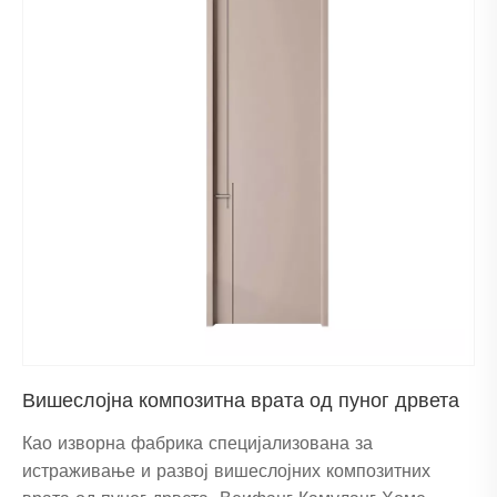
Вишеслојна композитна врата од пуног дрвета
Као изворна фабрика специјализована за
истраживање и развој вишеслојних композитних