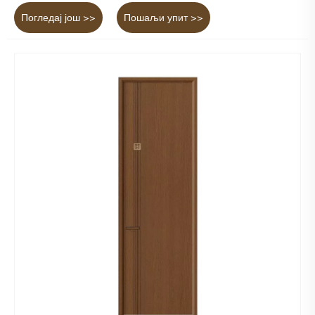
Погледај још >>
Пошаљи упит >>