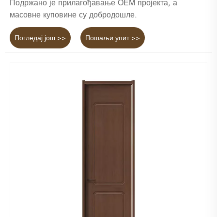
Подржано је прилагођавање ОЕМ пројекта, а
масовне куповине су добродошле.
Погледај још >>
Пошаљи упит >>