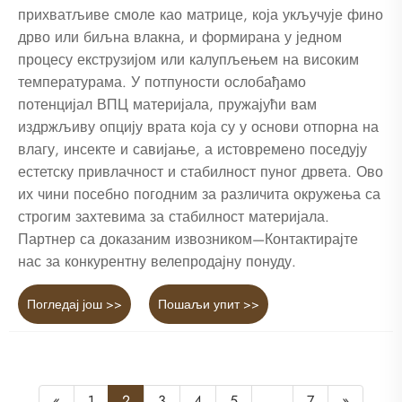
прихватљиве смоле као матрице, која укључује фино
дрво или биљна влакна, и формирана у једном
процесу екструзијом или калупљењем на високим
температурама. У потпуности ослобађамо
потенцијал ВПЦ материјала, пружајући вам
издржљиву опцију врата која су у основи отпорна на
влагу, инсекте и савијање, а истовремено поседују
естетску привлачност и стабилност пуног дрвета. Ово
их чини посебно погодним за различита окружења са
строгим захтевима за стабилност материјала.
Партнер са доказаним извозником—Контактирајте
нас за конкурентну велепродајну понуду.
Погледај још >>
Пошаљи упит >>
«
1
2
3
4
5
...
7
»