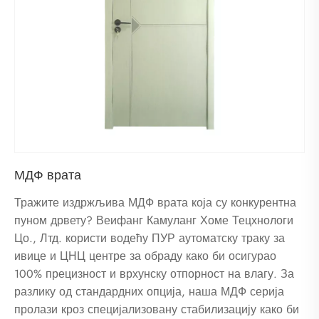
МДФ врата
Тражите издржљива МДФ врата која су конкурентна
пуном дрвету? Веифанг Камуланг Хоме Тецхнологи
Цо., Лтд. користи водећу ПУР аутоматску траку за
ивице и ЦНЦ центре за обраду како би осигурао
100% прецизност и врхунску отпорност на влагу. За
разлику од стандардних опција, наша МДФ серија
пролази кроз специјализовану стабилизацију како би