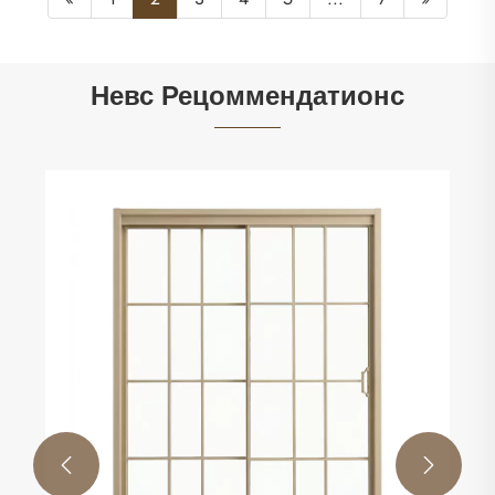
Невс Рецоммендатионс

