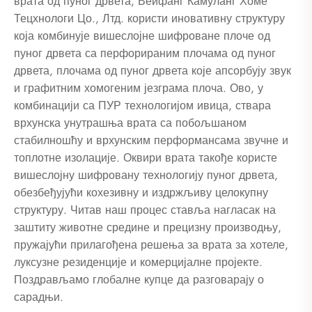
врата од пуног дрвета, Веифанг Камуланг Хоме
Тецхнологи Цо., Лтд. користи иновативну структуру
која комбинује вишеслојне шифроване плоче од
пуног дрвета са перфорираним плочама од пуног
дрвета, плочама од пуног дрвета које апсорбују звук
и графитним хомогеним језграма плоча. Ово, у
комбинацији са ПУР технологијом ивица, ствара
врхунска унутрашња врата са побољшаном
стабилношћу и врхунским перформансама звучне и
топлотне изолације. Оквири врата такође користе
вишеслојну шифровану технологију пуног дрвета,
обезбеђујући кохезивну и издржљиву целокупну
структуру. Читав наш процес ставља нагласак на
заштиту животне средине и прецизну производњу,
пружајући прилагођена решења за врата за хотеле,
луксузне резиденције и комерцијалне пројекте.
Поздрављамо глобалне купце да разговарају о
сарадњи.