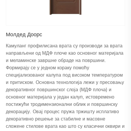
Молдед Доорс
Камуланг профилисана врата су производи за врата
направљени од МДФ плоче као основног материјала
и меламинске завршне обраде на површини.
Формирају се у једном кораку помоћу
специјализованог калупа под високом температуром
и притиском. Основна технологија лежи у пресовању
декоративног површинског слоја (МДФ плоча) и
основног материјала у један калуп, истовремено
постижући тродимензионални облик и површинску
декорацију. Овај процес пружа тржишту исплативо
декоративно решење за стабилне и масовне
сложене стилове врата као што су класични оквири и