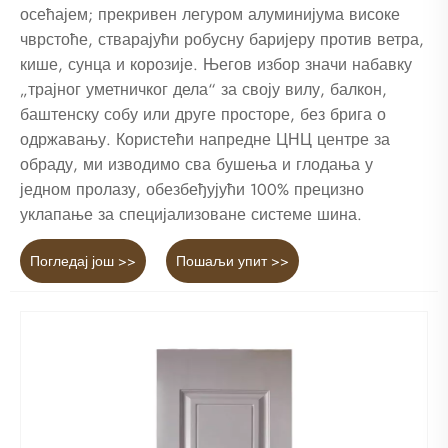
осећајем; прекривен легуром алуминијума високе
чврстоће, стварајући робусну баријеру против ветра,
кише, сунца и корозије. Његов избор значи набавку
„трајног уметничког дела“ за своју вилу, балкон,
баштенску собу или друге просторе, без брига о
одржавању. Користећи напредне ЦНЦ центре за
обраду, ми изводимо сва бушења и глодања у
једном пролазу, обезбеђујући 100% прецизно
уклапање за специјализоване системе шина.
Погледај још >>
Пошаљи упит >>