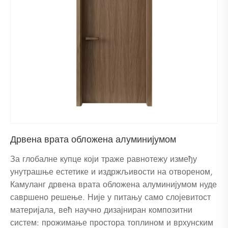
Дрвена врата обложена алуминијумом
За глобалне купце који траже равнотежу између
унутрашње естетике и издржљивости на отвореном,
Камуланг дрвена врата обложена алуминијумом нуде
савршено решење. Није у питању само слојевитост
материјала, већ научно дизајниран композитни
систем: прожимање простора топлином и врхунским