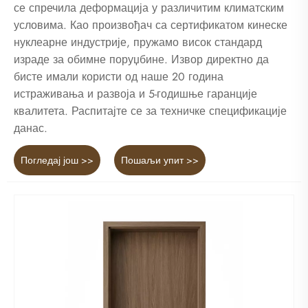
се спречила деформација у различитим климатским
условима. Као произвођач са сертификатом кинеске
нуклеарне индустрије, пружамо висок стандард
израде за обимне поруџбине. Извор директно да
бисте имали користи од наше 20 година
истраживања и развоја и 5-годишње гаранције
квалитета. Распитајте се за техничке спецификације
данас.
Погледај још >>
Пошаљи упит >>