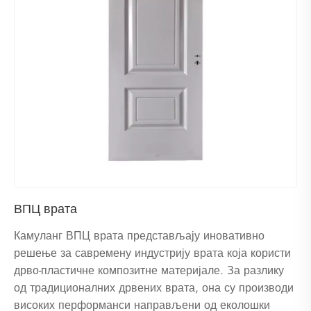
ВПЦ врата
Камуланг ВПЦ врата представљају иновативно
решење за савремену индустрију врата која користи
дрво-пластичне композитне материјале. За разлику
од традиционалних дрвених врата, она су производи
високих перформанси направљени од еколошки