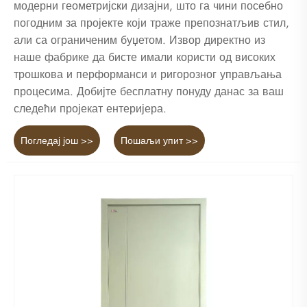
модерни геометријски дизајни, што га чини посебно
погодним за пројекте који траже препознатљив стил,
али са ограниченим буџетом. Извор директно из
наше фабрике да бисте имали користи од високих
трошкова и перформанси и ригорозног управљања
процесима. Добијте бесплатну понуду данас за ваш
следећи пројекат ентеријера.
Погледај још >>
Пошаљи упит >>